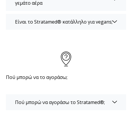
γεμάτο αέρα
Είναι το Stratamed® κατάλληλο για vegans;
Πού μπορώ να το αγοράσω;
Πού μπορώ να αγοράσω το Stratamed®;